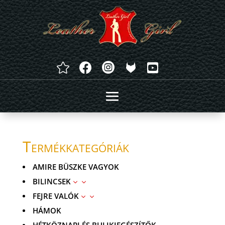




Termékkategóriák
AMIRE BÜSZKE VAGYOK
BILINCSEK
3
FEJRE VALÓK
3
HÁMOK