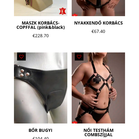
MASZK KORBÁCS-
NYAKKENDŐ KORBÁCS
COPFFAL (pink&black)
€
67.40
€
228.70
BŐR BUGYI
NŐI TESTHÁM
COMBSZÍJJAL
€
104.40