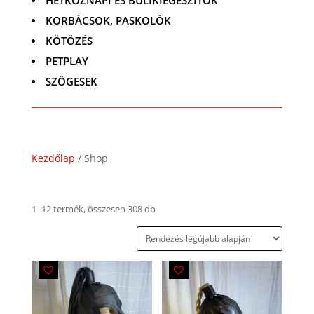
HÉTKÖZNAPI ÉS BULIKIEGÉSZÍTŐK
KORBÁCSOK, PASKOLÓK
KÖTÖZÉS
PETPLAY
SZÖGESEK
Kezdőlap
/ Shop
Legújabb
1–12 termék, összesen 308 db
szerint
rendezve