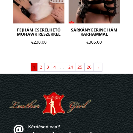
FEJHÁM CSERÉLHETŐ
SÁRKÁNYGERINC HÁM
MOHAWK RÉSZEKKEL
KARHÁMMAL
€
230.00
€
305.00
1
2
3
4
...
24
25
26
→
Kérdésed van?
