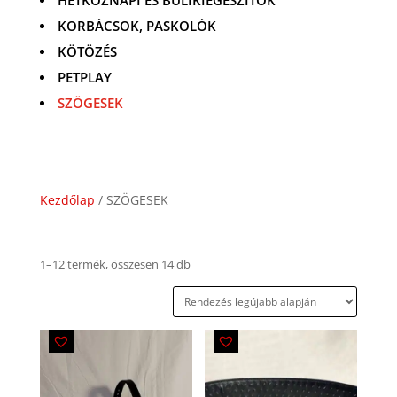
HÉTKÖZNAPI ÉS BULIKIEGÉSZÍTŐK
KORBÁCSOK, PASKOLÓK
KÖTÖZÉS
PETPLAY
SZÖGESEK
Kezdőlap
/ SZÖGESEK
Legújabb
1–12 termék, összesen 14 db
szerint
rendezve