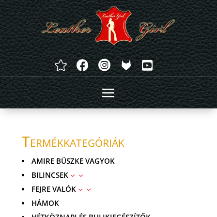




Termékkategóriák
AMIRE BÜSZKE VAGYOK
BILINCSEK
3
FEJRE VALÓK
3
HÁMOK