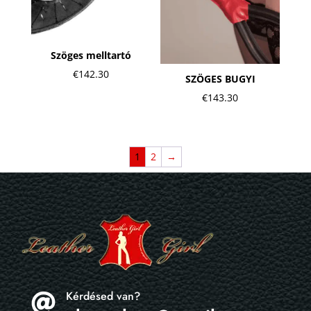
Szöges melltartó
€
142.30
SZÖGES BUGYI
€
143.30
1
2
→
Kérdésed van?
