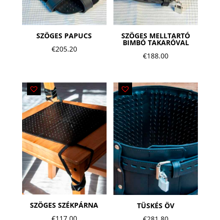
SZÖGES PAPUCS
SZÖGES MELLTARTÓ
BIMBÓ TAKARÓVAL
€
205.20
€
188.00
SZÖGES SZÉKPÁRNA
TÜSKÉS ÖV
€
117.00
€
281.80