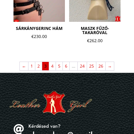
SÁRKÁNYGERINC HÁM
MASZK FŰZŐ-
TAKARÓVAL
€
230.00
€
262.00
←
1
2
3
4
5
6
...
24
25
26
→
Kérdésed van?
