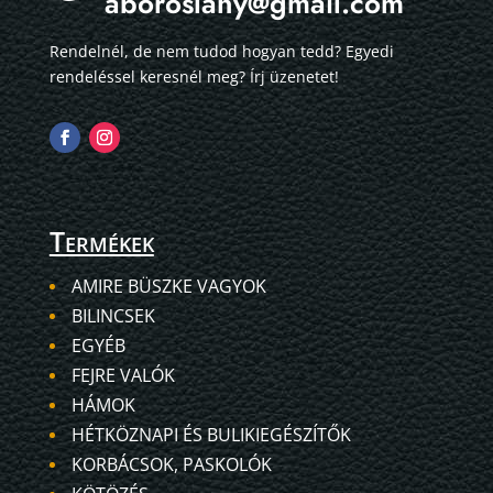
aboroslany@gmail.com
Rendelnél, de nem tudod hogyan tedd? Egyedi
rendeléssel keresnél meg? Írj üzenetet!
Termékek
AMIRE BÜSZKE VAGYOK
BILINCSEK
EGYÉB
FEJRE VALÓK
HÁMOK
HÉTKÖZNAPI ÉS BULIKIEGÉSZÍTŐK
KORBÁCSOK, PASKOLÓK