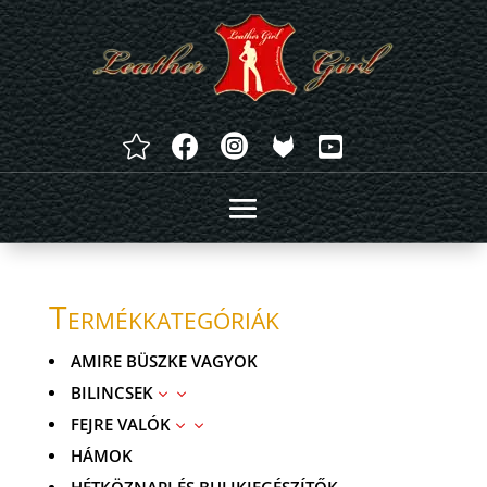




Termékkategóriák
AMIRE BÜSZKE VAGYOK
BILINCSEK
3
FEJRE VALÓK
3
HÁMOK