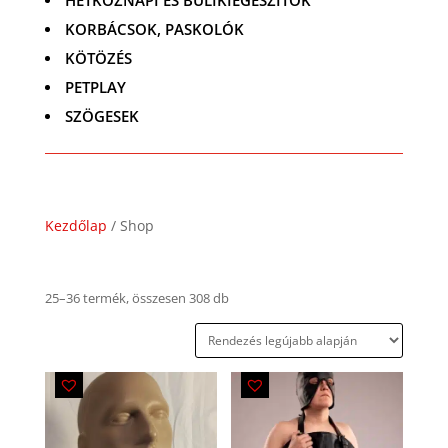
HÉTKÖZNAPI ÉS BULIKIEGÉSZÍTŐK
KORBÁCSOK, PASKOLÓK
KÖTÖZÉS
PETPLAY
SZÖGESEK
Kezdőlap
/ Shop
Legújabb
25–36 termék, összesen 308 db
szerint
rendezve