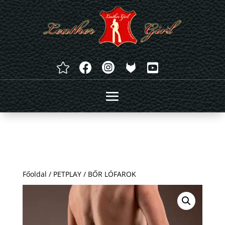




Főoldal
/
PETPLAY
/ BŐR LÓFAROK