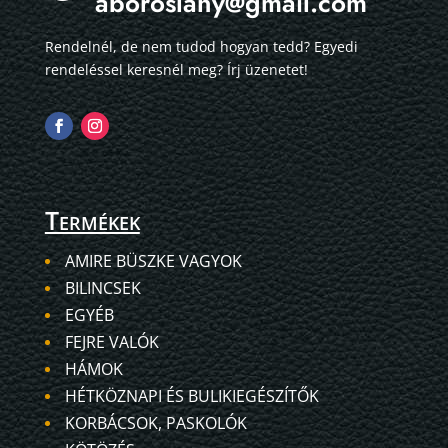
aboroslany@gmail.com
Rendelnél, de nem tudod hogyan tedd? Egyedi
rendeléssel keresnél meg? Írj üzenetet!
Termékek
AMIRE BÜSZKE VAGYOK
BILINCSEK
EGYÉB
FEJRE VALÓK
HÁMOK
HÉTKÖZNAPI ÉS BULIKIEGÉSZÍTŐK
KORBÁCSOK, PASKOLÓK