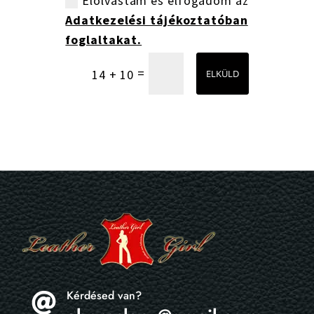
Elolvastam és elfogadom az
Adatkezelési tájékoztatóban
foglaltakat.
=
14 + 10
ELKÜLD
Kérdésed van?
