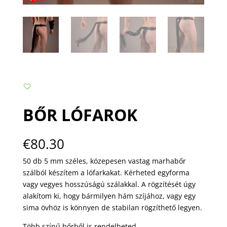
BŐR LÓFAROK
€
80.30
50 db 5 mm széles, közepesen vastag marhabőr
szálból készítem a lófarkakat. Kérheted egyforma
vagy vegyes hosszúságú szálakkal. A rögzítését úgy
alakítom ki, hogy bármilyen hám szíjához, vagy egy
sima övhöz is könnyen de stabilan rögzíthető legyen.
Több színű bőrből is rendelheted.