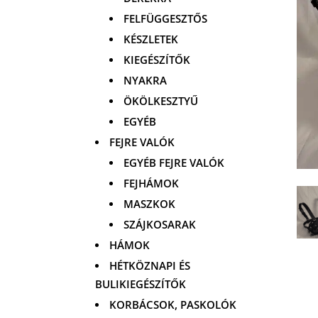
FELFÜGGESZTŐS
KÉSZLETEK
KIEGÉSZÍTŐK
NYAKRA
ÖKÖLKESZTYŰ
EGYÉB
FEJRE VALÓK
EGYÉB FEJRE VALÓK
FEJHÁMOK
MASZKOK
SZÁJKOSARAK
HÁMOK
HÉTKÖZNAPI ÉS
BULIKIEGÉSZÍTŐK
KORBÁCSOK, PASKOLÓK