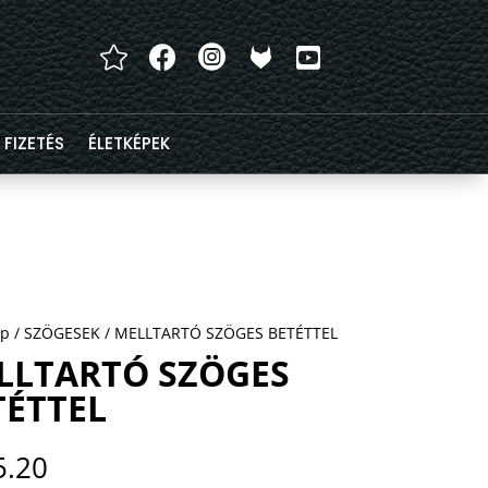




FIZETÉS
ÉLETKÉPEK
ap
/
SZÖGESEK
/ MELLTARTÓ SZÖGES BETÉTTEL
LLTARTÓ SZÖGES
TÉTTEL
5.20