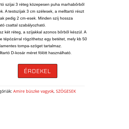
rtó szíjai 3 réteg közepesen puha marhabőrből
k. A testszíjak 3 cm szélesek, a melltartó részt
jak pedig 2 cm-esek. Minden szíj hossza
ató csattal szabályozható.
sz két réteg, a szíjakkal azonos bőrből készül. A
e tépózárral rögzíthetsz egy betétet, mely kb 50
damentes tompa-szöget tartalmaz.
ltartó D-kosár méret fölött használható.
ÉRDEKEL
góriák:
Amire büszke vagyok
,
SZÖGESEK