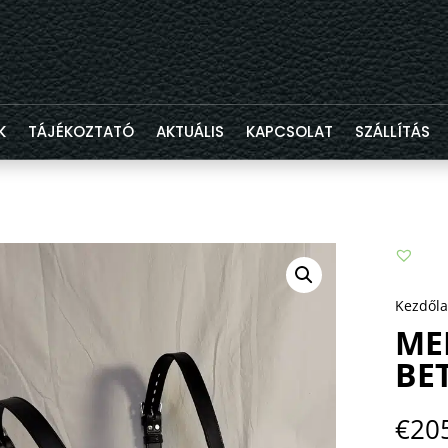
K
TÁJÉKOZTATÓ
AKTUÁLIS
KAPCSOLAT
SZÁLLÍTÁS
Kezdől
ME
BE
€
20