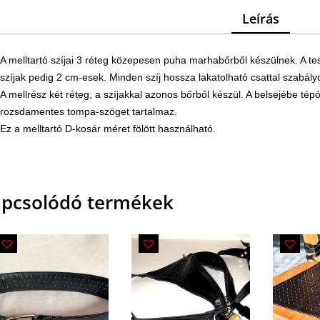
Leírás
A melltartó szíjai 3 réteg közepesen puha marhabőrből készülnek. A tes
szíjak pedig 2 cm-esek. Minden szíj hossza lakatolható csattal szabály
A mellrész két réteg, a szíjakkal azonos bőrből készül. A belsejébe tép
rozsdamentes tompa-szöget tartalmaz.
Ez a melltartó D-kosár méret fölött használható.
pcsolódó termékek