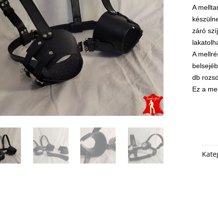
A mellta
készülne
záró szí
lakatolh
A mellré
belsejéb
db rozs
Ez a mel
Kate