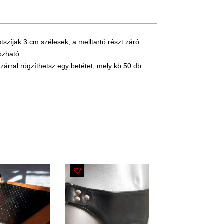
tszíjak 3 cm szélesek, a melltartó részt záró
ozható.
ózárral rögzíthetsz egy betétet, mely kb 50 db