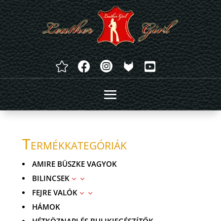




Termékkategóriák
AMIRE BÜSZKE VAGYOK
BILINCSEK
3
FEJRE VALÓK
3
HÁMOK