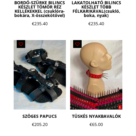
BORDÓ-SZÜRKE BILINCS
LAKATOLHATÓ BILINCS
KÉSZLET TÖMÖR RÉZ
KÉSZLET TÖBB
KELLÉKEKKEL (csuklóra-
FÉLKARIKÁVAL(csukló,
bokára, X-összekötővel)
boka, nyak)
€
235.40
€
235.40
SZÖGES PAPUCS
TÜSKÉS NYAKBAVALÓK
€
205.20
€
65.00