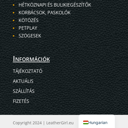
HÉTKÖZNAPI ÉS BULIKIEGÉSZÍTŐK
KORBÁCSOK, PASKOLÓK
KÖTÖZÉS
PETPLAY
SZÖGESEK
Információk
TÁJÉKOZTATÓ
AKTUÁLIS
SZÁLLÍTÁS
FIZETÉS
English
Hungarian
Copyright 2024 | LeatherGirl.eu