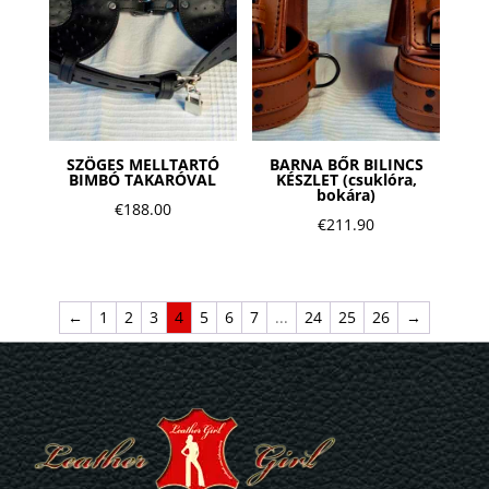
SZÖGES MELLTARTÓ
BARNA BŐR BILINCS
BIMBÓ TAKARÓVAL
KÉSZLET (csuklóra,
bokára)
€
188.00
€
211.90
←
1
2
3
4
5
6
7
...
24
25
26
→