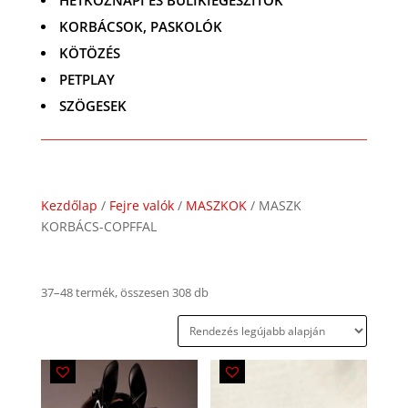
HÉTKÖZNAPI ÉS BULIKIEGÉSZÍTŐK
KORBÁCSOK, PASKOLÓK
KÖTÖZÉS
PETPLAY
SZÖGESEK
Kezdőlap
/
Fejre valók
/
MASZKOK
/ MASZK
KORBÁCS-COPFFAL
Legújabb
37–48 termék, összesen 308 db
szerint
rendezve