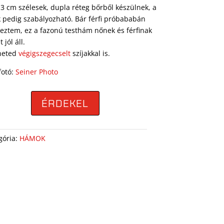
k 3 cm szélesek, dupla réteg bőrből készülnek, a
 pedig szabályozható. Bár férfi próbababán
eztem, ez a fazonú testhám nőnek és férfinak
 jól áll.
heted
végigszegecselt
szíjakkal is.
fotó:
Seiner Photo
ÉRDEKEL
gória:
HÁMOK