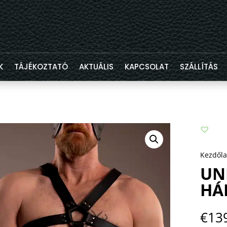
K
TÁJÉKOZTATÓ
AKTUÁLIS
KAPCSOLAT
SZÁLLÍTÁS
Kezdől
UN
HÁ
€
13