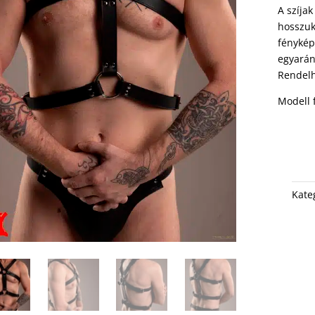
A szíja
hosszuk
fénykép
egyaránt
Rendel
Modell 
Kate