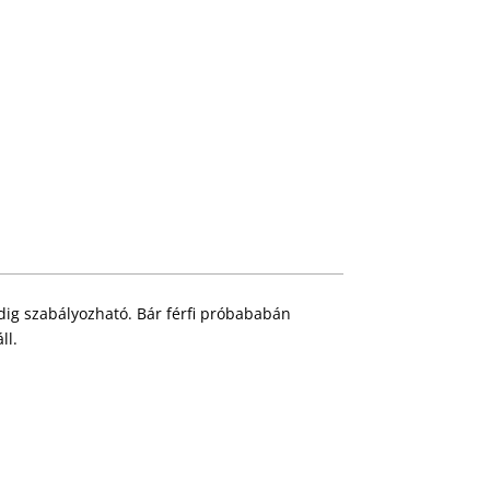
edig szabályozható. Bár férfi próbababán
ll.