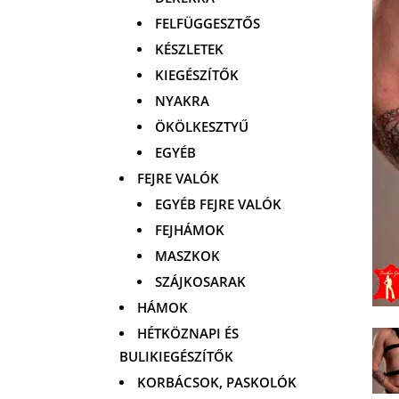
FELFÜGGESZTŐS
KÉSZLETEK
KIEGÉSZÍTŐK
NYAKRA
ÖKÖLKESZTYŰ
EGYÉB
FEJRE VALÓK
EGYÉB FEJRE VALÓK
FEJHÁMOK
MASZKOK
SZÁJKOSARAK
HÁMOK
HÉTKÖZNAPI ÉS
BULIKIEGÉSZÍTŐK
KORBÁCSOK, PASKOLÓK