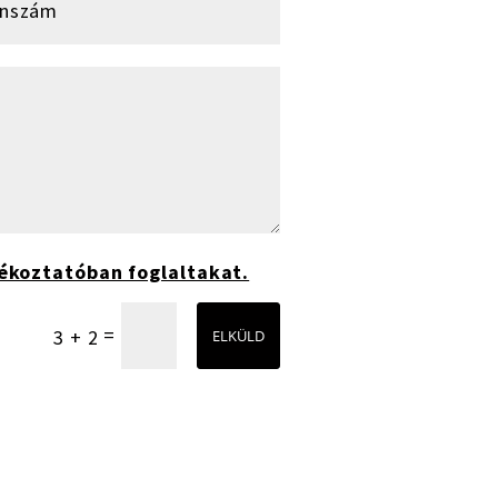
ékoztatóban foglaltakat.
=
3 + 2
ELKÜLD