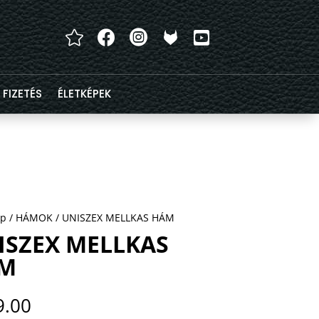




FIZETÉS
ÉLETKÉPEK
ap
/
HÁMOK
/ UNISZEX MELLKAS HÁM
ISZEX MELLKAS
M
9.00