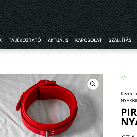
K
TÁJÉKOZTATÓ
AKTUÁLIS
KAPCSOLAT
SZÁLLÍTÁS
Kezdől
NYAKBI
PI
NY