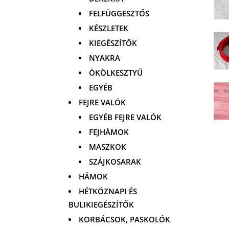
FELFÜGGESZTŐS
KÉSZLETEK
KIEGÉSZÍTŐK
NYAKRA
ÖKÖLKESZTYŰ
EGYÉB
FEJRE VALÓK
EGYÉB FEJRE VALÓK
FEJHÁMOK
MASZKOK
SZÁJKOSARAK
HÁMOK
HÉTKÖZNAPI ÉS
BULIKIEGÉSZÍTŐK
KORBÁCSOK, PASKOLÓK