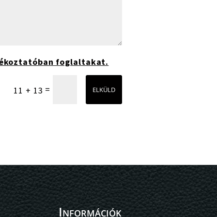
ékoztatóban foglaltakat.
=
11 + 13
ELKÜLD
Információk