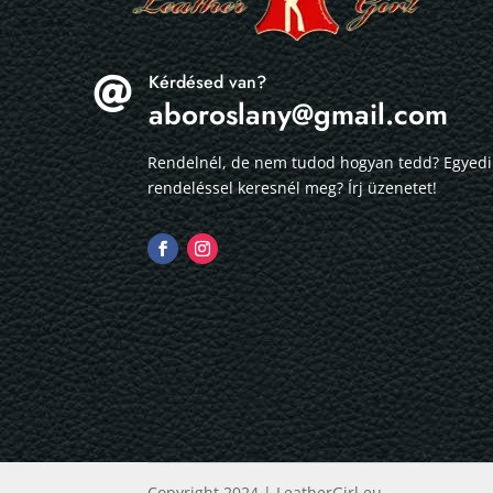
Kérdésed van?

aboroslany@gmail.com
Rendelnél, de nem tudod hogyan tedd? Egyedi
rendeléssel keresnél meg? Írj üzenetet!
Copyright 2024 | LeatherGirl.eu