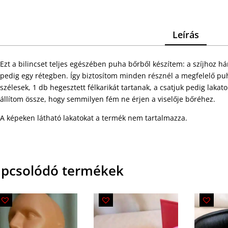
Leírás
Ezt a bilincset teljes egészében puha bőrből készítem: a szíjhoz h
pedig egy rétegben. Így biztosítom minden résznél a megfelelő puha
szélesek, 1 db hegesztett félkarikát tartanak, a csatjuk pedig lakato
állítom össze, hogy semmilyen fém ne érjen a viselője bőréhez.
A képeken látható lakatokat a termék nem tartalmazza.
pcsolódó termékek