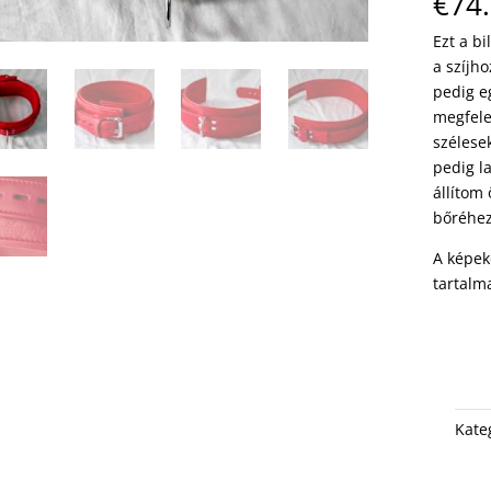
€
74
Ezt a b
a szíjh
pedig e
megfele
szélesek
pedig la
állítom
bőréhez
A képek
tartalm
Kate