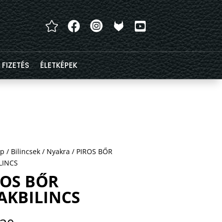




FIZETÉS
ÉLETKÉPEK
ap
/
Bilincsek
/
Nyakra
/ PIROS BŐR
LINCS
ROS BŐR
AKBILINCS