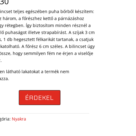
.30
ilincset teljes egészében puha bőrből készítem:
oz három, a főrészhez kettő a párnázáshoz
gy rétegben. Így biztosítom minden résznél a
lő puhaságot illetve strapabírást. A szíjak 3 cm
, 1 db hegesztett félkarikát tartanak, a csatjuk
katolható. A főrész 6 cm széles. A bilincset úgy
 össze, hogy semmilyen fém ne érjen a viselője
.
en látható lakatokat a termék nem
azza.
ÉRDEKEL
gória:
Nyakra