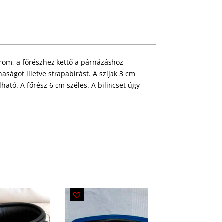
árom, a főrészhez kettő a párnázáshoz
ságot illetve strapabírást. A szíjak 3 cm
lható. A főrész 6 cm széles. A bilincset úgy