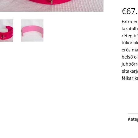
€
67
Extra er
lakatolh
réteg b
tükörla
erős ma
belső o
juhbőrr
eltakar
félkarik
Kate