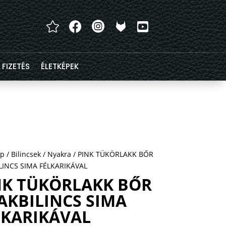




FIZETÉS
ÉLETKÉPEK
ap
/
Bilincsek
/
Nyakra
/ PINK TÜKÖRLAKK BŐR
LINCS SIMA FÉLKARIKÁVAL
NK TÜKÖRLAKK BŐR
AKBILINCS SIMA
LKARIKÁVAL