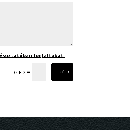
ékoztatóban foglaltakat.
=
10 + 3
ELKÜLD