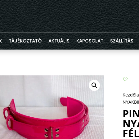
K
TÁJÉKOZTATÓ
AKTUÁLIS
KAPCSOLAT
SZÁLLÍTÁS
Kezdől
NYAKBI
PI
NY
FÉ