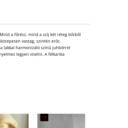
 Mind a főrész, mind a szíj két réteg bőrből
 közepesen vastag, szintén erős
 a lakkal harmonizáló színű juhbőrrel
yelmes legyen viselni. A félkarika