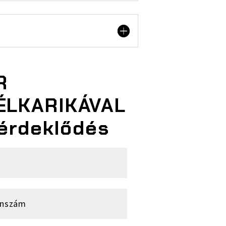
R
ÉLKARIKÁVAL
érdeklődés