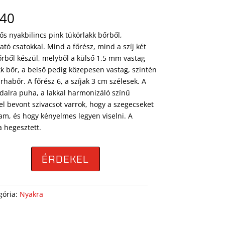
.40
ős nyakbilincs pink tükörlakk bőrből,
ató csatokkal. Mind a főrész, mind a szíj két
őrből készül, melyből a külső 1,5 mm vastag
kk bőr, a belső pedig közepesen vastag, szintén
rhabőr. A főrész 6, a szíjak 3 cm szélesek. A
ldalra puha, a lakkal harmonizáló színű
el bevont szivacsot varrok, hogy a szegecseket
jam, és hogy kényelmes legyen viselni. A
a hegesztett.
ÉRDEKEL
gória:
Nyakra