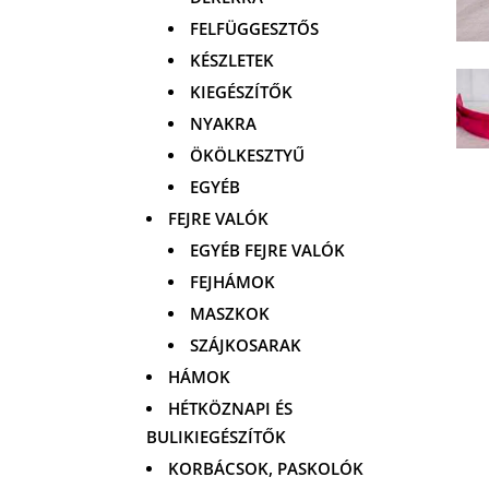
FELFÜGGESZTŐS
KÉSZLETEK
KIEGÉSZÍTŐK
NYAKRA
ÖKÖLKESZTYŰ
EGYÉB
FEJRE VALÓK
EGYÉB FEJRE VALÓK
FEJHÁMOK
MASZKOK
SZÁJKOSARAK
HÁMOK
HÉTKÖZNAPI ÉS
BULIKIEGÉSZÍTŐK
KORBÁCSOK, PASKOLÓK