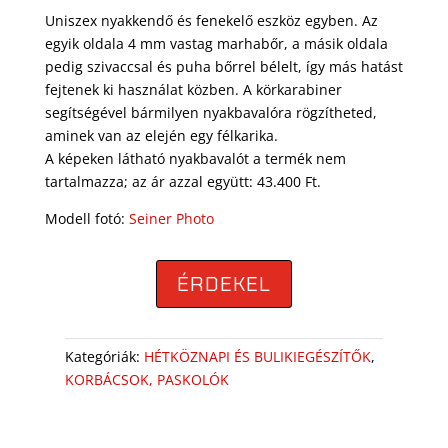
Uniszex nyakkendő és fenekelő eszköz egyben. Az
egyik oldala 4 mm vastag marhabőr, a másik oldala
pedig szivaccsal és puha bőrrel bélelt, így más hatást
fejtenek ki használat közben. A körkarabiner
segítségével bármilyen nyakbavalóra rögzítheted,
aminek van az elején egy félkarika.
A képeken látható nyakbavalót a termék nem
tartalmazza; az ár azzal együtt: 43.400 Ft.
Modell fotó:
Seiner Photo
ÉRDEKEL
Kategóriák:
HÉTKÖZNAPI ÉS BULIKIEGÉSZÍTŐK
,
KORBÁCSOK, PASKOLÓK