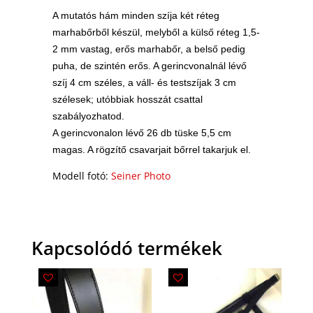
A mutatós hám minden szíja két réteg
marhabőrből készül, melyből a külső réteg 1,5-
2 mm vastag, erős marhabőr, a belső pedig
puha, de szintén erős. A gerincvonalnál lévő
szíj 4 cm széles, a váll- és testszíjak 3 cm
szélesek; utóbbiak hosszát csattal
szabályozhatod.
A gerincvonalon lévő 26 db tüske 5,5 cm
magas. A rögzítő csavarjait bőrrel takarjuk el.
Modell fotó:
Seiner Photo
Kapcsolódó termékek