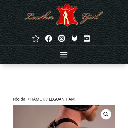




Főoldal
/
HÁMOK
/ LEGUÁN HÁM