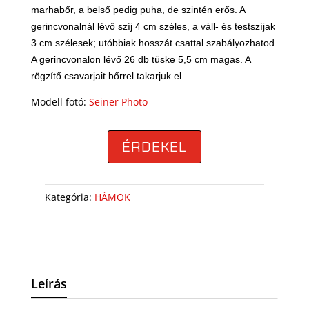
marhabőr, a belső pedig puha, de szintén erős. A
gerincvonalnál lévő szíj 4 cm széles, a váll- és testszíjak
3 cm szélesek; utóbbiak hosszát csattal szabályozhatod.
A gerincvonalon lévő 26 db tüske 5,5 cm magas. A
rögzítő csavarjait bőrrel takarjuk el.
Modell fotó:
Seiner Photo
ÉRDEKEL
Kategória:
HÁMOK
Leírás