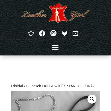




Főoldal
/
Bilincsek
/
KIEGÉSZÍTŐK
/ LÁNCOS PÓRÁZ