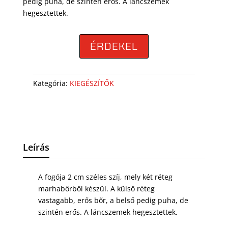
pedig puha, de szintén erős. A láncszemek
hegesztettek.
ÉRDEKEL
Kategória:
KIEGÉSZÍTŐK
Leírás
A fogója 2 cm széles szíj, mely két réteg
marhabőrből készül. A külső réteg
vastagabb, erős bőr, a belső pedig puha, de
szintén erős. A láncszemek hegesztettek.