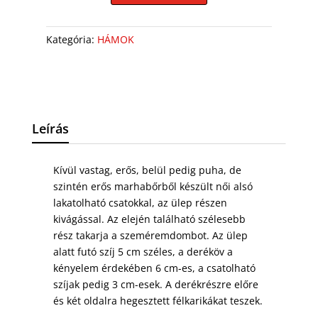
Kategória:
HÁMOK
Leírás
Kívül vastag, erős, belül pedig puha, de
szintén erős marhabőrből készült női alsó
lakatolható csatokkal, az ülep részen
kivágással. Az elején található szélesebb
rész takarja a szeméremdombot. Az ülep
alatt futó szíj 5 cm széles, a deréköv a
kényelem érdekében 6 cm-es, a csatolható
szíjak pedig 3 cm-esek. A derékrészre előre
és két oldalra hegesztett félkarikákat teszek.