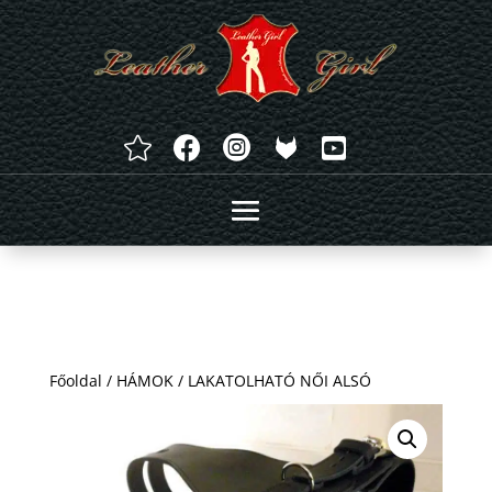




Főoldal
/
HÁMOK
/ LAKATOLHATÓ NŐI ALSÓ