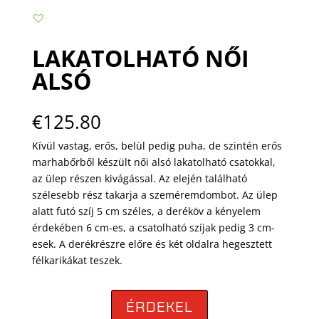
LAKATOLHATÓ NŐI
ALSÓ
€
125.80
Kívül vastag, erős, belül pedig puha, de szintén erős
marhabőrből készült női alsó lakatolható csatokkal,
az ülep részen kivágással. Az elején található
szélesebb rész takarja a szeméremdombot. Az ülep
alatt futó szíj 5 cm széles, a deréköv a kényelem
érdekében 6 cm-es, a csatolható szíjak pedig 3 cm-
esek. A derékrészre előre és két oldalra hegesztett
félkarikákat teszek.
ÉRDEKEL