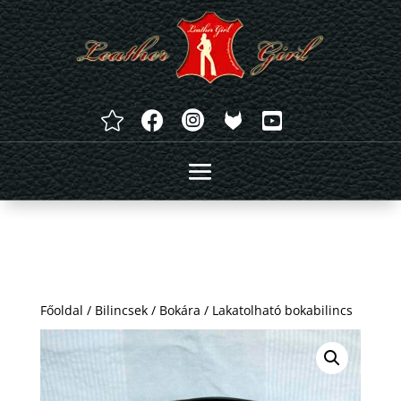




Főoldal
/
Bilincsek
/
Bokára
/ Lakatolható bokabilincs