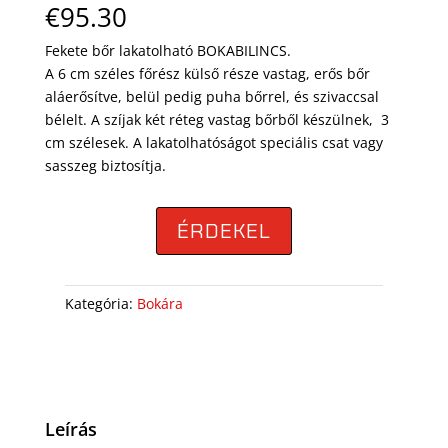
€
95.30
Fekete bőr lakatolható BOKABILINCS.
A 6 cm széles főrész külső része vastag, erős bőr
aláerősítve, belül pedig puha bőrrel, és szivaccsal
bélelt. A szíjak két réteg vastag bőrből készülnek, 3
cm szélesek. A lakatolhatóságot speciális csat vagy
sasszeg biztosítja.
ÉRDEKEL
Kategória:
Bokára
Leírás