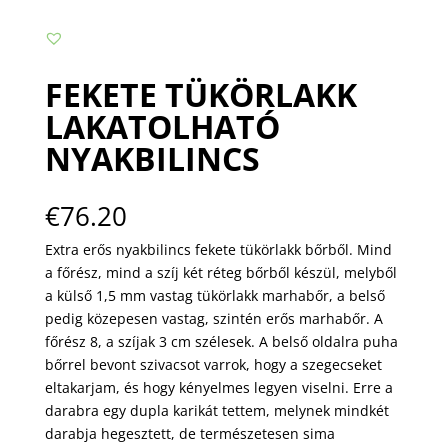
FEKETE TÜKÖRLAKK
LAKATOLHATÓ
NYAKBILINCS
€
76.20
Extra erős nyakbilincs fekete tükörlakk bőrből. Mind
a főrész, mind a szíj két réteg bőrből készül, melyből
a külső 1,5 mm vastag tükörlakk marhabőr, a belső
pedig közepesen vastag, szintén erős marhabőr. A
főrész 8, a szíjak 3 cm szélesek. A belső oldalra puha
bőrrel bevont szivacsot varrok, hogy a szegecseket
eltakarjam, és hogy kényelmes legyen viselni. Erre a
darabra egy dupla karikát tettem, melynek mindkét
darabja hegesztett, de természetesen sima