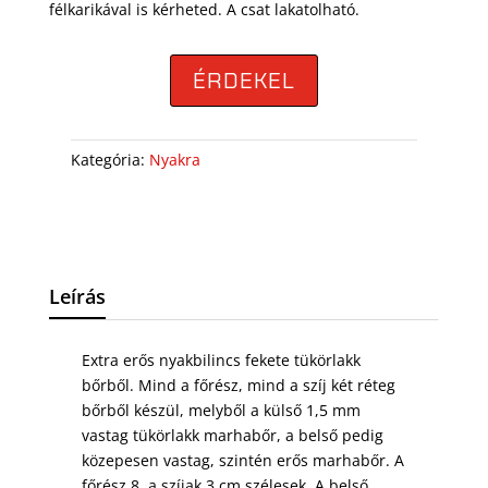
félkarikával is kérheted. A csat lakatolható.
ÉRDEKEL
Kategória:
Nyakra
Leírás
Extra erős nyakbilincs fekete tükörlakk
bőrből. Mind a főrész, mind a szíj két réteg
bőrből készül, melyből a külső 1,5 mm
vastag tükörlakk marhabőr, a belső pedig
közepesen vastag, szintén erős marhabőr. A
főrész 8, a szíjak 3 cm szélesek. A belső