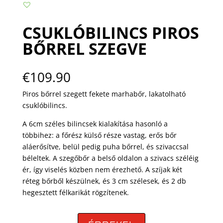
CSUKLÓBILINCS PIROS
BŐRREL SZEGVE
€
109.90
Piros bőrrel szegett fekete marhabőr, lakatolható
csuklóbilincs.
A 6cm széles bilincsek kialakítása hasonló a
többihez: a főrész külső része vastag, erős bőr
aláerősítve, belül pedig puha bőrrel, és szivaccsal
béleltek. A szegőbőr a belső oldalon a szivacs széléig
ér, így viselés közben nem érezhető. A szíjak két
réteg bőrből készülnek, és 3 cm szélesek, és 2 db
hegesztett félkarikát rögzítenek.