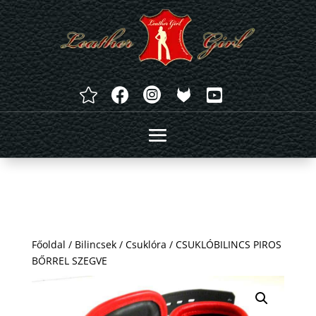




Főoldal
/
Bilincsek
/
Csuklóra
/ CSUKLÓBILINCS PIROS
BŐRREL SZEGVE