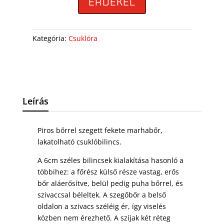
ÉRDEKEL
Kategória:
Csuklóra
Leírás
Piros bőrrel szegett fekete marhabőr,
lakatolható csuklóbilincs.
A 6cm széles bilincsek kialakítása hasonló a
többihez: a főrész külső része vastag, erős
bőr aláerősítve, belül pedig puha bőrrel, és
szivaccsal béleltek. A szegőbőr a belső
oldalon a szivacs széléig ér, így viselés
közben nem érezhető. A szíjak két réteg