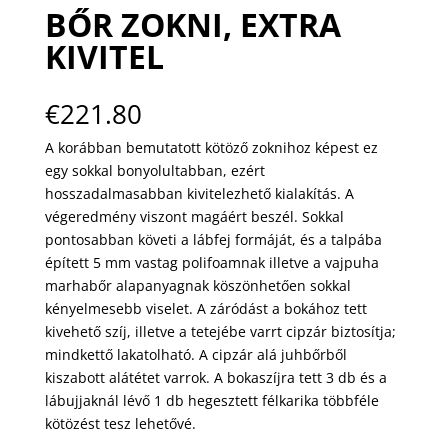
BŐR ZOKNI, EXTRA
KIVITEL
€
221.80
A korábban bemutatott kötöző zoknihoz képest ez
egy sokkal bonyolultabban, ezért
hosszadalmasabban kivitelezhető kialakítás. A
végeredmény viszont magáért beszél. Sokkal
pontosabban követi a lábfej formáját, és a talpába
épített 5 mm vastag polifoamnak illetve a vajpuha
marhabőr alapanyagnak köszönhetően sokkal
kényelmesebb viselet. A záródást a bokához tett
kivehető szíj, illetve a tetejébe varrt cipzár biztosítja;
mindkettő lakatolható. A cipzár alá juhbőrből
kiszabott alátétet varrok. A bokaszíjra tett 3 db és a
lábujjaknál lévő 1 db hegesztett félkarika többféle
kötözést tesz lehetővé.