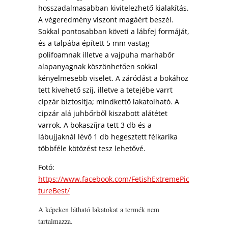
hosszadalmasabban kivitelezhető kialakítás.
A végeredmény viszont magáért beszél.
Sokkal pontosabban követi a lábfej formáját,
és a talpába épített 5 mm vastag
polifoamnak illetve a vajpuha marhabőr
alapanyagnak köszönhetően sokkal
kényelmesebb viselet. A záródást a bokához
tett kivehető szíj, illetve a tetejébe varrt
cipzár biztosítja; mindkettő lakatolható. A
cipzár alá juhbőrből kiszabott alátétet
varrok. A bokaszíjra tett 3 db és a
lábujjaknál lévő 1 db hegesztett félkarika
többféle kötözést tesz lehetővé.
Fotó:
https://www.facebook.com/FetishExtremePic
tureBest/
A képeken látható lakatokat a termék nem
tartalmazza.