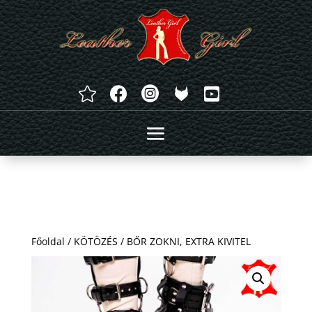




Főoldal
/
KÖTÖZÉS
/ BŐR ZOKNI, EXTRA KIVITEL